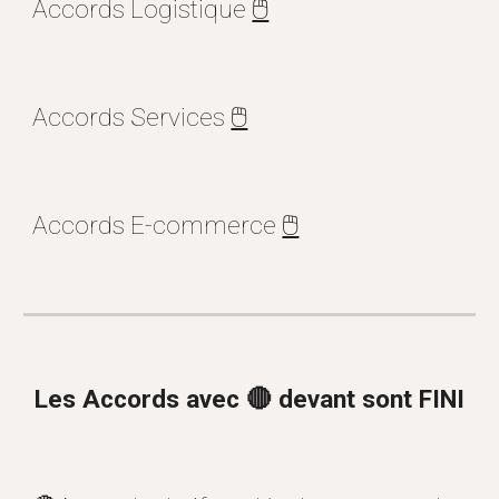
Accords
Logistique
🖱️
Accords Services
🖱️
Accords
E-commerce
🖱️
Les Accords avec
🔴
devant sont
FINI