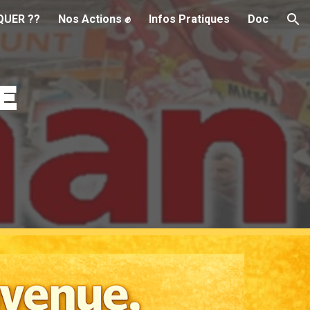
QUER ??
Nos Actions ✊
Infos Pratiques
Doc
ion
E