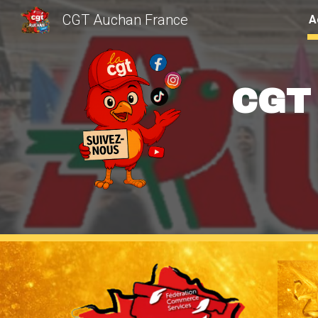
CGT Auchan France
A
Sk
CGT